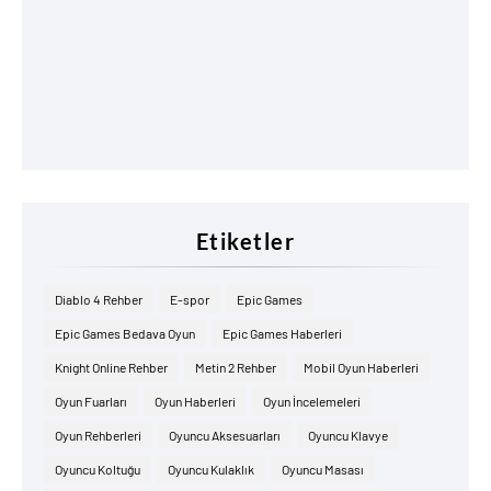
Etiketler
Diablo 4 Rehber
E-spor
Epic Games
Epic Games Bedava Oyun
Epic Games Haberleri
Knight Online Rehber
Metin 2 Rehber
Mobil Oyun Haberleri
Oyun Fuarları
Oyun Haberleri
Oyun İncelemeleri
Oyun Rehberleri
Oyuncu Aksesuarları
Oyuncu Klavye
Oyuncu Koltuğu
Oyuncu Kulaklık
Oyuncu Masası