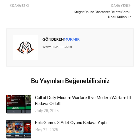
DAHA ESKI
DAHA YENI
Knight Online Character Delete Scroll
Nasıl Kullanılır
GÖNDEREN
MUKMIR
www.mukmir.com
Bu Yayınları Beğenebilirsiniz
Call of Duty Modern Warfare II ve Modern Warfare III
Bedava Oldu!!!
July 29, 2025
Epic Games 3 Adet Oyunu Bedava Yaptı
May 22, 2025