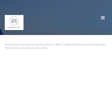
Ana Sayfa
Epic Games Bedava Oyun
699 TL Değerinde Marvels Midnight Suns
Epic Games Storeda Ücretsiz Oldu