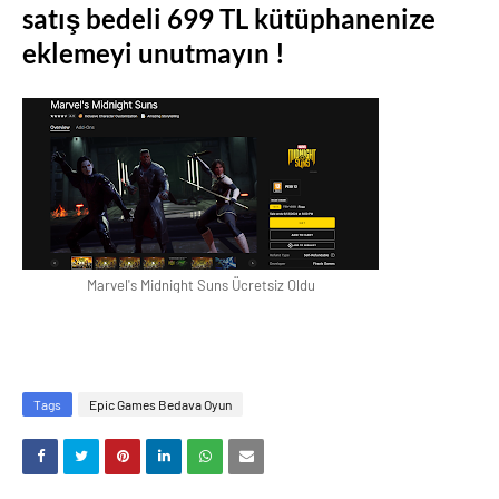
satış bedeli 699 TL kütüphanenize
eklemeyi unutmayın !
Marvel's Midnight Suns Ücretsiz Oldu
Tags
Epic Games Bedava Oyun