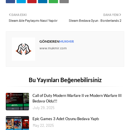
DAHA ESKI
DAHA YENI
Steam Aile Paylaşımı Nasıl Yapılır
Steam Bedava Oyun : Borderlands 2
GÖNDEREN
MUKMIR
www.mukmir.com
Bu Yayınları Beğenebilirsiniz
Call of Duty Modern Warfare II ve Modern Warfare III
Bedava Oldu!!!
July 29, 2025
Epic Games 3 Adet Oyunu Bedava Yaptı
May 22, 2025