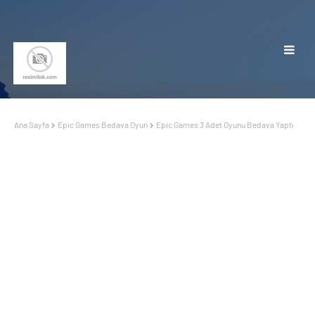
Ana Sayfa
Epic Games Bedava Oyun
Epic Games 3 Adet Oyunu Bedava Yaptı