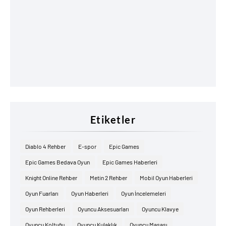
Etiketler
Diablo 4 Rehber
E-spor
Epic Games
Epic Games Bedava Oyun
Epic Games Haberleri
Knight Online Rehber
Metin 2 Rehber
Mobil Oyun Haberleri
Oyun Fuarları
Oyun Haberleri
Oyun İncelemeleri
Oyun Rehberleri
Oyuncu Aksesuarları
Oyuncu Klavye
Oyuncu Koltuğu
Oyuncu Kulaklık
Oyuncu Masası