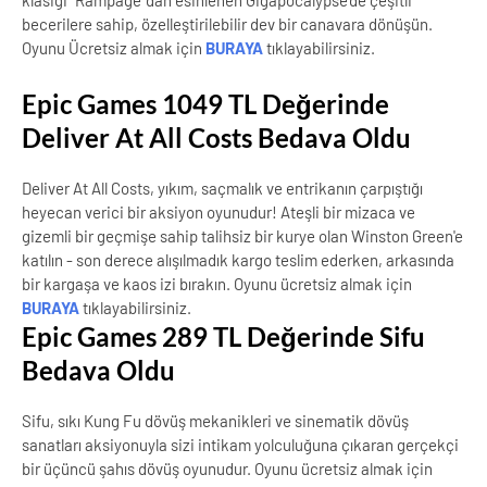
klasiği “Rampage”dan esinlenen Gigapocalypse'de çeşitli
becerilere sahip, özelleştirilebilir dev bir canavara dönüşün.
Oyunu Ücretsiz almak için
BURAYA
tıklayabilirsiniz.
Epic Games 1049 TL Değerinde
Deliver At All Costs Bedava Oldu
Deliver At All Costs, yıkım, saçmalık ve entrikanın çarpıştığı
heyecan verici bir aksiyon oyunudur! Ateşli bir mizaca ve
gizemli bir geçmişe sahip talihsiz bir kurye olan Winston Green'e
katılın - son derece alışılmadık kargo teslim ederken, arkasında
bir kargaşa ve kaos izi bırakın. Oyunu ücretsiz almak için
BURAYA
tıklayabilirsiniz.
Epic Games 289 TL Değerinde Sifu
Bedava Oldu
Sifu, sıkı Kung Fu dövüş mekanikleri ve sinematik dövüş
sanatları aksiyonuyla sizi intikam yolculuğuna çıkaran gerçekçi
bir üçüncü şahıs dövüş oyunudur. Oyunu ücretsiz almak için