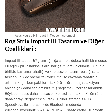
Asus Rog Strix Impact III Mouse İncelemesi
Rog Strix Impact III Tasarım ve Diğer
Özellikleri :
Impact III sadece 57 gram ağırlığa sahip oldukça hafif bir mouse.
Bu ağırlık pil ve kablosuz alıcı hariç tutularak ölçülmüş. Bununla
birlikte kavrama rahatlığı ve kablosuz olmasının verdiği rahat
taşınabilirlik de önemli faktörler. Mouse kavrama rahatlığını
arttırmak için kompakt form faktörü ile üretilmiş ve aksiyon
anında çok daha sağlam bir tutuş sağlamak üzere tasarlanmış.
Böylece mouse daha hassas bir kontrol sunmakta. Pil ömrüne
daha detaylı değinecek olursak : Ürünü isterseniz ROG
SpeedNova ile isterseniz de Bluetooth modunda
kullanabiliyorsunuz. 2.4 HGZ RF ile 450 saate kadar, Bluetooth