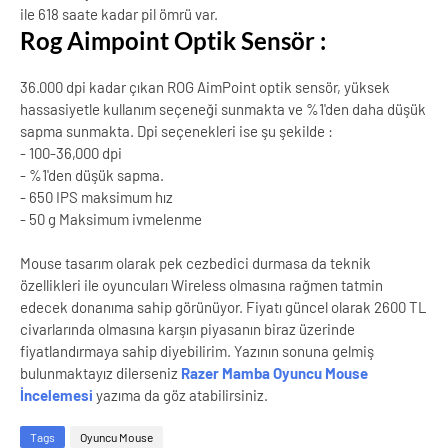
ile 618 saate kadar pil ömrü var.
Rog Aimpoint Optik Sensör :
36.000 dpi kadar çıkan ROG AimPoint optik sensör, yüksek
hassasiyetle kullanım seçeneği sunmakta ve %1'den daha düşük
sapma sunmakta. Dpi seçenekleri ise şu şekilde :
- 100-36,000 dpi
- %1'den düşük sapma.
- 650 IPS maksimum hız
- 50 g Maksimum ivmelenme
Mouse tasarım olarak pek cezbedici durmasa da teknik
özellikleri ile oyuncuları Wireless olmasına rağmen tatmin
edecek donanıma sahip görünüyor. Fiyatı güncel olarak 2600 TL
civarlarında olmasına karşın piyasanın biraz üzerinde
fiyatlandırmaya sahip diyebilirim. Yazının sonuna gelmiş
bulunmaktayız dilerseniz
Razer Mamba Oyuncu Mouse
İncelemesi
yazıma da göz atabilirsiniz.
Tags
Oyuncu Mouse