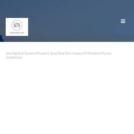
Ana Sayfa
Oyuncu Mouse
Asus Rog Strix Impact III Wireless Mouse
İncelemesi