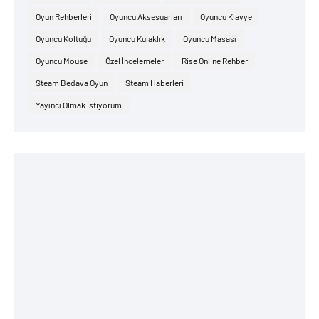
Oyun Rehberleri
Oyuncu Aksesuarları
Oyuncu Klavye
Oyuncu Koltuğu
Oyuncu Kulaklık
Oyuncu Masası
Oyuncu Mouse
Özel İncelemeler
Rise Online Rehber
Steam Bedava Oyun
Steam Haberleri
Yayıncı Olmak İstiyorum