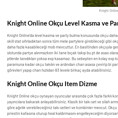
Knight Onlin
Knight Online Okçu Level Kasma ve Pa
Knight Online'da level kasma ve party bulma konusunda okçu daha do
skill stat sıfırladıktan sonra tüm mele partylere girebileceği gibi o
daha fazla kasabileceği mob mevcuttur. En basitinden okçuyla genel
slotunda partye alınmazken iki tane bıçak takıp bu pt de asas olarak 
ptlerde tanıdıkları yoksa exp kasamaz. Bu sebepten en kolay exp k
paramuna kadar okçu takılın ve ardından charı asasa çevirip bi param
görevleri yapıp charı hızlıdan 83 levele birkaç ayda atabilirsiniz.
Knight Online Okçu Item Dizme
Knight Online okçu oynayan oyuncular arasında çok fazla farklı kom
yayıncılara bakarak anlayabilirsiniz. Klasik bir takı set ve silah a
göre ağırlık verebileceğiniz takı setleri ve kombinler mevcut. Okç
priestin kafasına oturup heal kaldırmasını engelleyeceğim diyorsanız